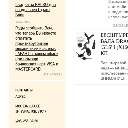
Закрывает
Скидка на КАСКО для
автомобил
владельцев Гарант
и подмени
Блок
используе
14.04.2014
G.MG.HLB
Рады сообщить Вам,
что теперь Вы можете
БЕСШТЫРЕ
оплатить
ВАЛА DRA
проитивоугонные
'GLS' I (X1
механические системы
КП
ГАРАНТ в нашем офисе
при помощи
Бесштыревой 
банковских карт VISA и
надежная защи
MASTERCARD.
использовании
Все новости
ВНИМАНИЕ!!! Ц
КОНТАКТЫ
АДРЕС:
МОСКВА, ШОССЕ
ЭНТУЗИАСТОВ, 31С17
(495) 255-04-60