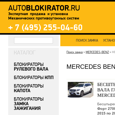
BLOKIRATOR
AUTO
.RU
Экспертная продажа и установка
Механических противоугонных систем
+ 7 (495) 255-04-60
ПОИСК ЗАМКА
УСТАН
КАТАЛОГ
Поиск замка
>
MERCEDES-BENZ
>
M
БЛОКИРАТОРЫ
MERCEDES BENZ
РУЛЕВОГО ВАЛА
КПП
БЛОКИРАТОРЫ
БЕСШТЫ
БЛОКИРАТОРЫ
ВАЛА Г
КАПОТА
MERCED
БЛОКИРАТОРЫ
ЗАМКА
Бесштырев
ЗАЖИГАНИЯ
Форт 270
2015 по 2