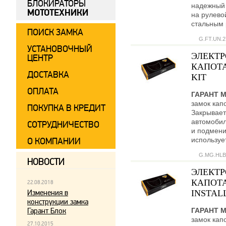
БЛОКИРАТОРЫ
надежный 
МОТОТЕХНИКИ
на рулево
стальным 
ПОИСК ЗАМКА
G.FT.UN.2
УСТАНОВОЧНЫЙ
ЭЛЕКТ
ЦЕНТР
КАПОТА
ДОСТАВКА
KIT
ОПЛАТА
ГАРАНТ 
замок кап
ПОКУПКА В КРЕДИТ
Закрывает
автомобил
СОТРУДНИЧЕСТВО
и подмени
используе
О КОМПАНИИ
G.MG.HLB
НОВОСТИ
ЭЛЕКТ
КАПОТА
22.08.2018
Изменения в
INSTALL
конструкции замка
Гарант Блок
ГАРАНТ 
замок кап
27.10.2015