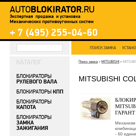
BLOKIRATOR
AUTO
.RU
Экспертная продажа и установка
Механических противоугонных систем
+ 7 (495) 255-04-60
ПОИСК ЗАМКА
УСТАН
КАТАЛОГ
Поиск замка
>
MITSUBISHI
>
MITSUBI
БЛОКИРАТОРЫ
MITSUBISHI CO
РУЛЕВОГО ВАЛА
КПП
БЛОКИРАТОРЫ
БЛОКИР
БЛОКИРАТОРЫ
MITSUBI
КАПОТА
ГАРАНТ
БЛОКИРАТОРЫ
ЗАМКА
Механизм 
ЗАЖИГАНИЯ
комбинаци
- 60 едини