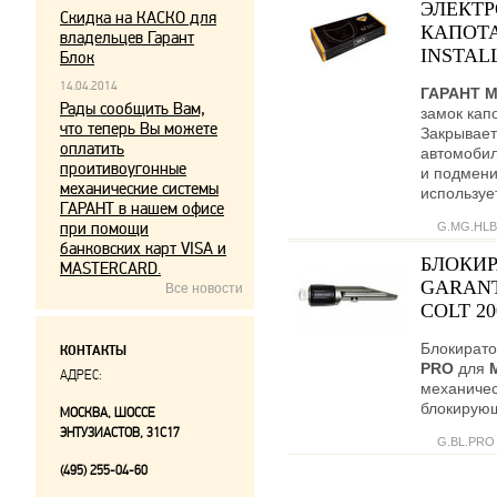
ЭЛЕКТ
Скидка на КАСКО для
КАПОТА
владельцев Гарант
INSTALL
Блок
14.04.2014
ГАРАНТ 
Рады сообщить Вам,
замок кап
что теперь Вы можете
Закрывает
оплатить
автомобил
проитивоугонные
и подмени
механические системы
используе
ГАРАНТ в нашем офисе
при помощи
G.MG.HLB
банковских карт VISA и
БЛОКИР
MASTERCARD.
GARANT
Все новости
COLT 20
Блокирато
КОНТАКТЫ
PRO
для
АДРЕС:
механичес
блокирующ
МОСКВА, ШОССЕ
ЭНТУЗИАСТОВ, 31С17
G.BL.PRO
(495) 255-04-60