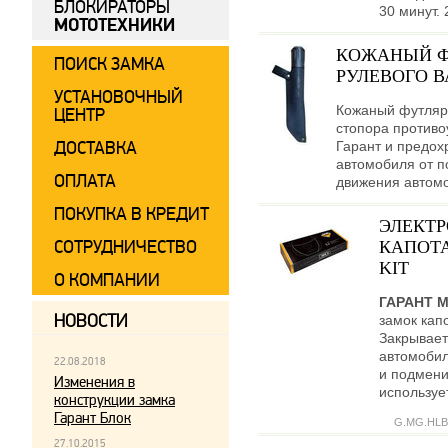
БЛОКИРАТОРЫ
30 минут. 
МОТОТЕХНИКИ
КОЖАНЫЙ Ф
ПОИСК ЗАМКА
РУЛЕВОГО В
УСТАНОВОЧНЫЙ
Кожаный футляр
ЦЕНТР
стопора противо
ДОСТАВКА
Гарант и предох
автомобиля от п
ОПЛАТА
движения автом
ПОКУПКА В КРЕДИТ
ЭЛЕКТ
СОТРУДНИЧЕСТВО
КАПОТА
KIT
О КОМПАНИИ
ГАРАНТ 
НОВОСТИ
замок кап
Закрывает
автомобил
22.08.2018
и подмени
Изменения в
используе
конструкции замка
Гарант Блок
G.MG.HLB
27.10.2015