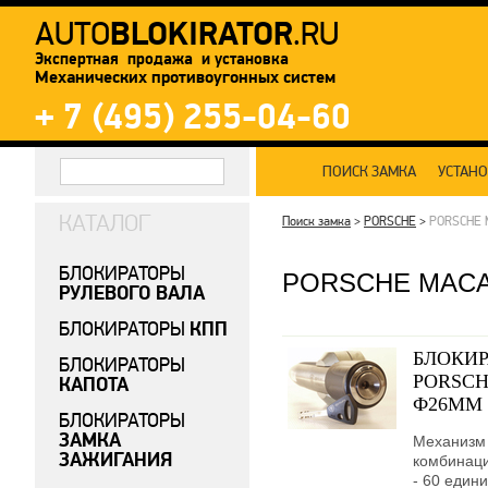
BLOKIRATOR
AUTO
.RU
Экспертная продажа и установка
Механических противоугонных систем
+ 7 (495) 255-04-60
ПОИСК ЗАМКА
УСТАН
КАТАЛОГ
Поиск замка
>
PORSCHE
>
PORSCHE
БЛОКИРАТОРЫ
PORSCHE MAC
РУЛЕВОГО ВАЛА
КПП
БЛОКИРАТОРЫ
БЛОКИР
БЛОКИРАТОРЫ
PORSCHE
КАПОТА
Ф26ММ 
БЛОКИРАТОРЫ
ЗАМКА
Механизм 
ЗАЖИГАНИЯ
комбинаци
- 60 едини