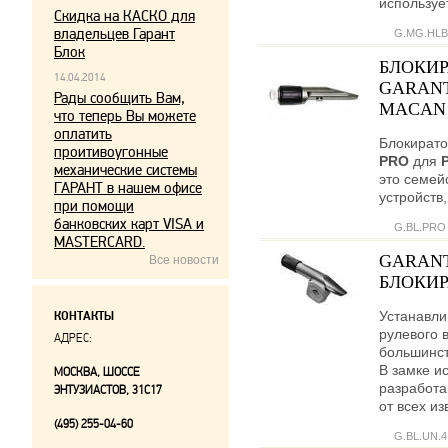
используе
Скидка на КАСКО для
владельцев Гарант
G.MG.HLB
Блок
БЛОКИР
14.04.2014
GARANT
Рады сообщить Вам,
MACAN 
что теперь Вы можете
оплатить
Блокирато
проитивоугонные
PRO
для
механические системы
это семей
ГАРАНТ в нашем офисе
устройств
при помощи
банковских карт VISA и
G.BL.PRO
MASTERCARD.
GARANT
Все новости
БЛОКИР
Устанавли
КОНТАКТЫ
рулевого 
АДРЕС:
большинст
В замке и
МОСКВА, ШОССЕ
разработ
ЭНТУЗИАСТОВ, 31С17
от всех и
(495) 255-04-60
G.BL.UN.4