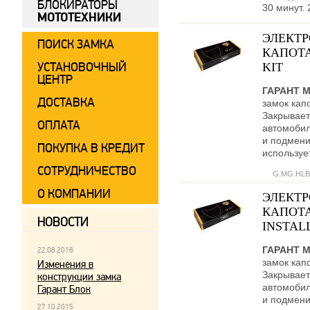
БЛОКИРАТОРЫ
30 минут. 
МОТОТЕХНИКИ
ЭЛЕКТ
ПОИСК ЗАМКА
КАПОТА
УСТАНОВОЧНЫЙ
KIT
ЦЕНТР
ГАРАНТ 
ДОСТАВКА
замок кап
Закрывает
ОПЛАТА
автомобил
и подмени
ПОКУПКА В КРЕДИТ
используе
СОТРУДНИЧЕСТВО
G.MG.HLB
О КОМПАНИИ
ЭЛЕКТ
КАПОТА
НОВОСТИ
INSTALL
ГАРАНТ 
22.08.2018
замок кап
Изменения в
Закрывает
конструкции замка
автомобил
Гарант Блок
и подмени
27.10.2015