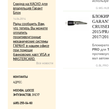
используе
Скидка на КАСКО для
владельцев Гарант
G.MG.HLB
Блок
БЛОКИР
14.04.2014
GARANT
Рады сообщить Вам,
CRUISER
что теперь Вы можете
2015/PR
оплатить
2017/20
проитивоугонные
механические системы
Блокирато
ГАРАНТ в нашем офисе
PRO
для
при помощи
противоуг
банковских карт VISA и
вал автом
MASTERCARD.
Все новости
G.BL.PRO
КОНТАКТЫ
АДРЕС:
МОСКВА, ШОССЕ
ЭНТУЗИАСТОВ, 31С17
(495) 255-04-60