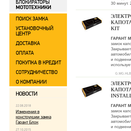
БЛОКИРАТОРЫ
30 минут. 
МОТОТЕХНИКИ
ЭЛЕКТ
ПОИСК ЗАМКА
КАПОТА
УСТАНОВОЧНЫЙ
KIT
ЦЕНТР
ГАРАНТ 
ДОСТАВКА
замок кап
Закрывает
ОПЛАТА
автомобил
и подмени
ПОКУПКА В КРЕДИТ
используе
СОТРУДНИЧЕСТВО
G.MG.HLB
О КОМПАНИИ
ЭЛЕКТ
КАПОТА
НОВОСТИ
INSTALL
ГАРАНТ 
22.08.2018
замок кап
Изменения в
Закрывает
конструкции замка
автомобил
Гарант Блок
и подмени
27.10.2015