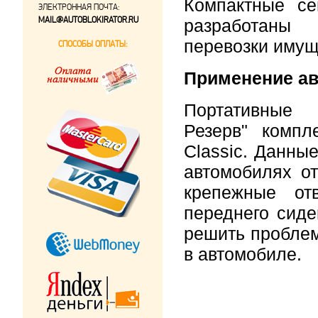
Компактные с
ЭЛЕКТРОННАЯ ПОЧТА:
MAIL@AUTOBLOKIRATOR.RU
разработаны
перевозки имущ
СПОСОБЫ ОПЛАТЫ:
Применение а
Портативные
Резерв"
компл
Classic. Данны
автомобилях от
крепежные от
переднего сид
решить проблем
в автомобиле.