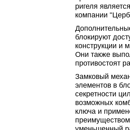
ригеля являетс
компании "Церб
Дополнительны
блокируют дост
конструкции и 
Они также выпо
противостоят р
Замковый механ
элементов в бл
секретности ци
возможных комб
ключа и примен
преимуществом 
уменьшенный ра