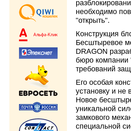
разблокировани
необходимо пов
"открыть".
Конструкция бл
Бесштыревое ме
DRAGON разраб
бюро компании 
требований защ
Его особая кон
установку и не 
Новое бесштыре
уникальной сил
замкового меха
специальной си