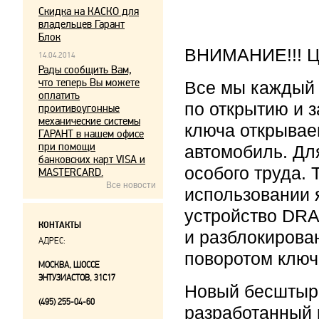
Скидка на КАСКО для
владельцев Гарант
Блок
ВНИМАНИЕ!!! Це
14.04.2014
Рады сообщить Вам,
что теперь Вы можете
Все мы каждый
оплатить
по открытию и 
проитивоугонные
механические системы
ключа открывае
ГАРАНТ в нашем офисе
при помощи
автомобиль. Дл
банковских карт VISA и
особого труда.
MASTERCARD.
Все новости
использовании 
устройство DRA
КОНТАКТЫ
и разблокирова
АДРЕС:
поворотом ключ
МОСКВА, ШОССЕ
ЭНТУЗИАСТОВ, 31С17
Новый бесштыр
(495) 255-04-60
разработанный 