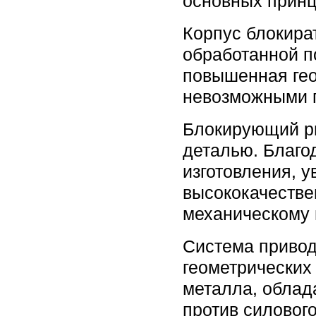
основных прин
Корпус блокира
обработанной п
повышенная гео
невозможными п
Блокирующий ри
деталью. Благо
изготовления, 
высококачестве
механическому 
Система привод
геометрических
металла, облад
против силовог