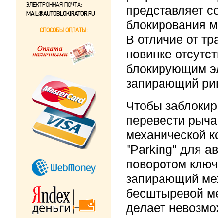
ЭЛЕКТРОННАЯ ПОЧТА:
представляет с
MAIL@AUTOBLOKIRATOR.RU
блокирования м
СПОСОБЫ ОПЛАТЫ:
В отличие от т
новинке отсутс
блокирующим э
запирающий риг
Чтобы заблокир
перевести рыча
механической к
"Parking" для а
поворотом ключ
запирающий мех
бесштыревой м
делает невозмо