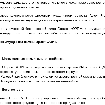
рулевого вала достаточно повернуть ключ в механизме секретов,
рядом с рулевым колесом.
Замок комплектуется дисковым механизмом секрета Abloy Pro
имеющим наивысшую надежность и криминальную стойкость.
Противоугонный бесштыревой замок Гарант ФОРТ устанавливаетс
блокирует его стальным ригелем, обеспечивая тем самым надежную
Преимущества замка Гарант ФОРТ:
Максимальная криминальная стойкость
- В Гарант ФОРТ используется механизм секретов Abloy Protec (1
секретов), установленный в толстостенном корпусе
- Рулевой вал блокируется ригелем из высокопрочной стали диаме
- Толщина стенок конструкции замка не менее 4мм
Безопасность
Замок Гарант ФОРТ сконструирован с полным соблюдением требо
транспортного средства, для которого он предназначен