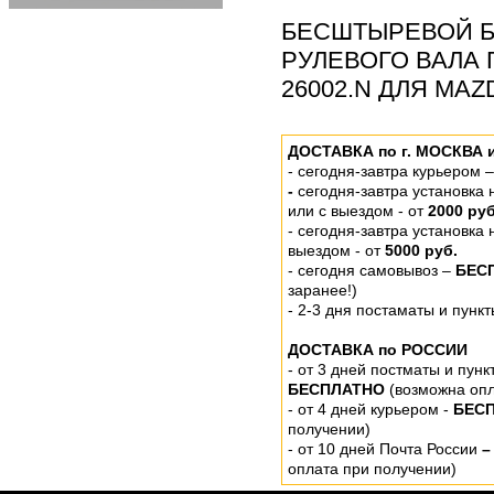
БЕСШТЫРЕВОЙ Б
РУЛЕВОГО ВАЛА 
26002.N ДЛЯ MAZ
ДОСТАВКА по г. МОСКВА 
-
сегодня-завтра курьером 
-
сегодня-завтра установка
или
с выездом - от
2000 руб
- сегодня-завтра установка
выездом
- от
5000 руб.
-
сегодня самовывоз –
БЕС
заранее!)
- 2-3 дня постаматы и пунк
ДОСТАВКА по РОССИИ
-
от 3 дней постматы и пунк
БЕСПЛАТНО
(возможна опл
- от 4 дней курьером -
БЕС
получении)
- от 10 дней Почта России
–
оплата при получении)