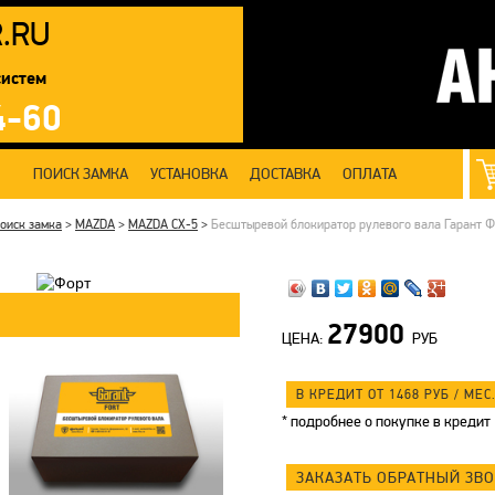
R
.RU
систем
4-60
ПОИСК ЗАМКА
УСТАНОВКА
ДОСТАВКА
ОПЛАТА
оиск замка
>
MAZDA
>
MAZDA CX-5
>
Бесштыревой блокиратор рулевого вала Гарант Ф
27900
ЦЕНА:
РУБ
В КРЕДИТ ОТ 1468
РУБ
/ МЕС.
*
подробнее о покупке в кредит
ЗАКАЗАТЬ ОБРАТНЫЙ ЗВ