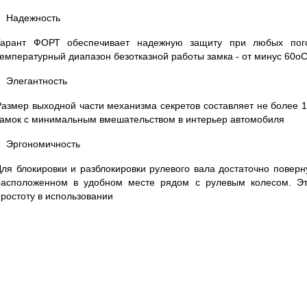
Надежность
Гарант ФОРТ обеспечивает надежную защиту при любых пого
температурный диапазон безотказной работы замка - от минус 60
о
С
Элегантность
Размер выходной части механизма секретов составляет не более 1
замок с минимальным вмешательством в интерьер автомобиля
Эргономичность
Для блокировки и разблокировки рулевого вала достаточно поверн
расположенном в удобном месте рядом с рулевым колесом. Эт
простоту в использовании