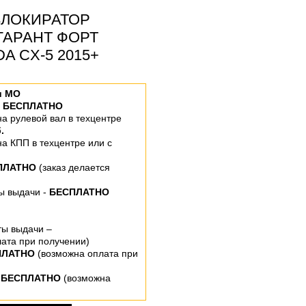
ЛОКИРАТОР
ГАРАНТ ФОРТ
DA CX-5 2015+
и МО
–
БЕСПЛАТНО
 на рулевой вал
в техцентре
.
 на КПП
в техцентре или
с
ПЛАТНО
(заказ делается
ты выдачи -
БЕСПЛАТНО
ты выдачи –
ата при получении)
ПЛАТНО
(возможна оплата при
 БЕСПЛАТНО
(возможна